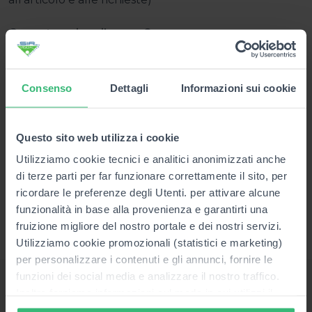
Come tracciare il pacco?
Quando l'ordine viene contrassegnato come spedito,
il sito del corriere incaricato invia una e-mail con
conferma di spedizione e
codice
per tracciare il
Consenso
Dettagli
Informazioni sui cookie
pacco.
Assicuratevi che all'indirizzo indicato per la
spedizione sia sempre presente qualcuno, in maniera
Questo sito web utilizza i cookie
che il corriere possa effettuare la consegna. Il
Utilizziamo cookie tecnici e analitici anonimizzati anche
corriere è rapido ed efficiente e la tracciabilità del
di terze parti per far funzionare correttamente il sito, per
pacco è massima. Il corriere farà due tentativi di
ricordare le preferenze degli Utenti. per attivare alcune
consegna in altrettanti giorni diversi. In caso di
funzionalità in base alla provenienza e garantirti una
assenza da parte vostra, il pacco entrerà in giacenza
fruizione migliore del nostro portale e dei nostri servizi.
in attesa di contatto con il destinatario.
Utilizziamo cookie promozionali (statistici e marketing)
per personalizzare i contenuti e gli annunci, fornire le
funzioni dei social media e analizzare il nostro traffico.
Inoltre forniamo informazioni sul modo in cui utilizzi il
Partnership
nostro sito ai nostri partner che si occupano di analisi dei