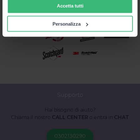
Accetta tutti
dati web, pubblicità e social media, i quali potrebbero
combinarle con altre informazioni che hai fornito loro o
che hanno raccolto in base al tuo utilizzo dei loro servizi.
Personalizza
Cliccando su “PERSONALIZZA“ potrai scegliere quali
cookie potranno essere implementati ad esclusione di
quelli tecnici che sono necessari per il funzionamento del
sito. Cliccando su “ACCETTA TUTTI” invece accetterai di
implementare tutti i cookie. Chiudendo questo banner
verranno installati i soli cookie necessari al
funzionamento del sito. Per tutte le informazioni complete
ti invitiamo a consultare le "Informazioni sui Cookie" qui
sopra.
Supporto
Hai bisogno di aiuto?
Chiama il nostro
CALL CENTER
o entra in
CHAT