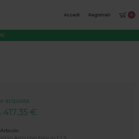
Accedi
Registrati
0
9€
 e acquista
417.35 €
a
Articolo
iccio Arco con basi in CLS