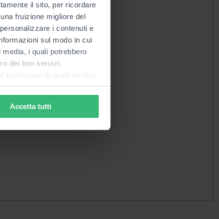
tamente il sito, per ricordare
 una fruizione migliore del
 personalizzare i contenuti e
 informazioni sul modo in cui
al media, i quali potrebbero
o dei loro servizi.
esclusione di quelli tecnici
terai di implementare tutti i
l sito. Per tutte le
Accetta tutti