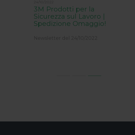
24/10/2022
19/12/
dustriali,
3M Prodotti per la
Chi
 in
Sicurezza sul Lavoro |
edizione
Spedizione Omaggio!
News
Newsletter del 24/10/2022
022