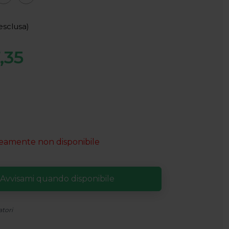
esclusa)
,35
amente non disponibile
atori