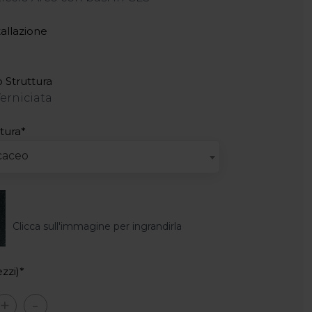
allazione
 Struttura
erniciata
tura*
caceo
Clicca sull'immagine per ingrandirla
zzi)*
+
-