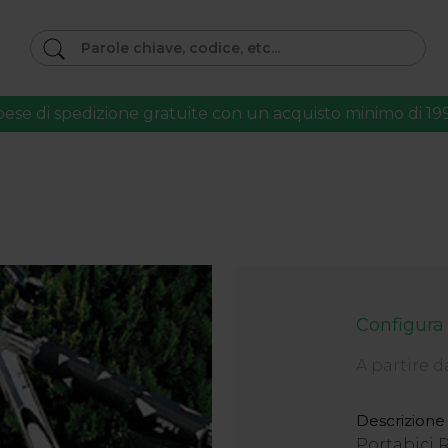
pese di spedizione gratuite con un acquisto minimo di 19
Configura
A partire d
Descrizione 
Portabici R