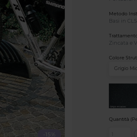
Metodo Inst
Basi in CLS
Trattamento
Zincata e V
Colore Strut
Grigio Mi
Quantità (Pe
-15%