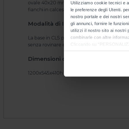
ovale 40x20 mm e 30x15 mm; fissaggio con bu
Utilizziamo cookie tecnici e a
fianchi in calcestruzzo vibrato ad alta resist
le preferenze degli Utenti. pe
nostro portale e dei nostri se
Modalità di Installazione
gli annunci, fornire le funzion
utilizzi il nostro sito ai nost
combinarle con altre informazi
La base in CLS permettono di installare il c
Cliccando su “PERSONALIZZA“ 
senza rovinare eventuali pavimentazioni.
che sono necessari per il fu
Dimensioni d'ingombro
cookie. Chiudendo questo bann
informazioni complete ti invi
1200x545x410h mm. Peso indicativo: 50 Kg