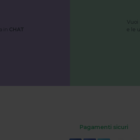
Vuoi 
a in
CHAT
e le 
Pagamenti sicuri