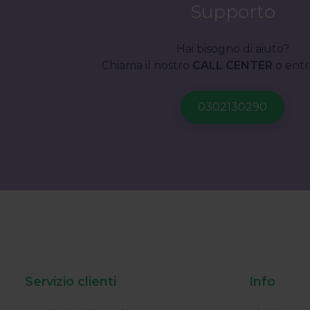
Supporto
Hai bisogno di aiuto?
Chiama il nostro
CALL CENTER
o entr
Servizio clienti
Info