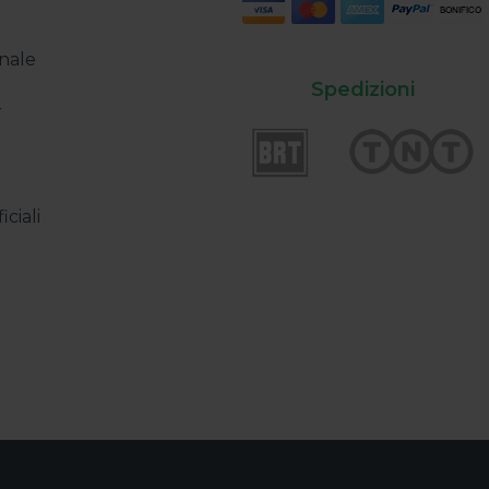
2022
03/11/2022
usura Natalizia 2022
3M Assorbitori In
scopri la gamma
nale
promozione | Sp
letter del 19/12/2022
Spedizioni
Omaggio!
r
Newsletter del 03/11/2
iciali