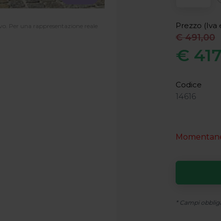
Prezzo (Iva 
tivo. Per una rappresentazione reale
€ 491,00
€ 417
Codice
14616
Momentane
* Campi obblig