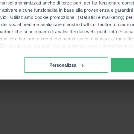
lloni in acciaio a due
nalitici anonimizzati anche di terze parti per far funzionare corret
enza, con bordi arrotondati.
r attivare alcune funzionalità in base alla provenienza e garantirti
rvizi. Utilizziamo cookie promozionali (statistici e marketing) per
i dei social media e analizzare il nostro traffico. Inoltre forniamo
ri partner che si occupano di analisi dei dati web, pubblicità e soci
oni che hai fornito loro o che hanno raccolto in base al tuo utilizz
estino in semplice appoggio
potrai scegliere quali cookie potranno essere implementati ad 
nzionamento del sito. Cliccando su “ACCETTA TUTTI” invece accet
er verranno installati i soli cookie necessari al funzionamento de
Personalizza
tiamo a consultare le "Informazioni sui Cookie" qui sopra.