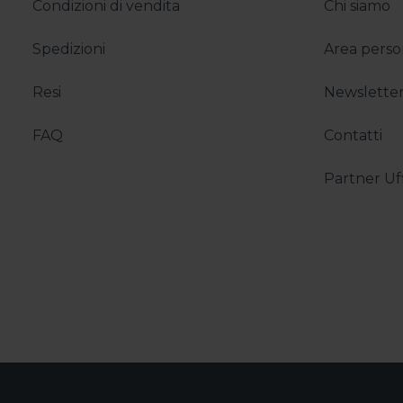
Condizioni di vendita
Chi siamo
24/10/2022
19/12/
3M Prodotti per la
Chi
Sicurezza sul Lavoro |
Spedizioni
Area perso
Spedizione Omaggio!
News
Resi
Newslette
Newsletter del 24/10/2022
FAQ
Contatti
Partner Uff