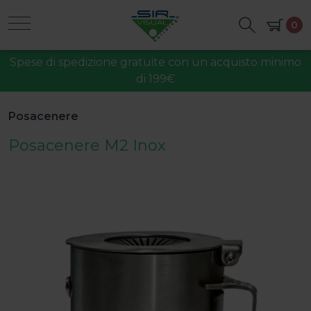
0
Spese di spedizione gratuite con un acquisto minimo
di 199€
Posacenere
Posacenere M2 Inox