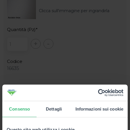
Clicca sull'immagine per ingrandirla
Quantità (Pz)*
+
-
Codice
16635
Consenso
Dettagli
Informazioni sui cookie
Questo sito web utilizza i cookie