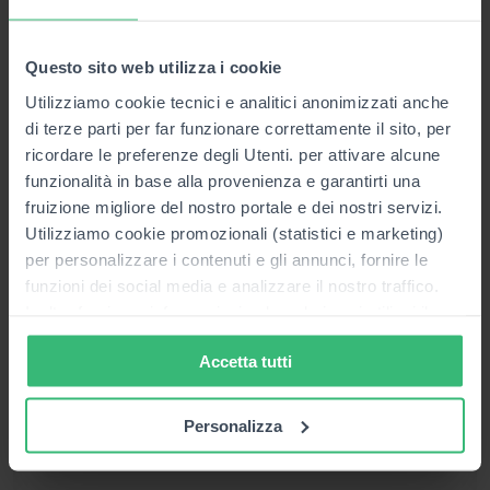
Questo sito web utilizza i cookie
Utilizziamo cookie tecnici e analitici anonimizzati anche
di terze parti per far funzionare correttamente il sito, per
ricordare le preferenze degli Utenti. per attivare alcune
funzionalità in base alla provenienza e garantirti una
fruizione migliore del nostro portale e dei nostri servizi.
Utilizziamo cookie promozionali (statistici e marketing)
per personalizzare i contenuti e gli annunci, fornire le
funzioni dei social media e analizzare il nostro traffico.
Inoltre forniamo informazioni sul modo in cui utilizzi il
3M Safety-Walk™ Rullino Gomma 903 -
nostro sito ai nostri partner che si occupano di analisi dei
50 mm
Accetta tutti
dati web, pubblicità e social media, i quali potrebbero
combinarle con altre informazioni che hai fornito loro o
a partire da
che hanno raccolto in base al tuo utilizzo dei loro servizi.
€48.09
Personalizza
Cliccando su “PERSONALIZZA“ potrai scegliere quali
cookie potranno essere implementati ad esclusione di