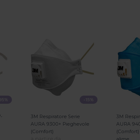
95%
-15%
V-
3M Respiratore Serie
3M Respir
AURA 9300+ Pieghevole
AURA 940
(Comfort)
(Comfort)
a partire da
alime...