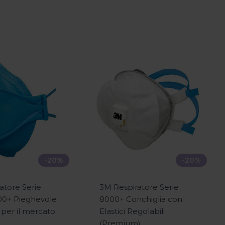
-20%
-20%
atore Serie
3M Respiratore Serie
0+ Pieghevole
8000+ Conchiglia con
 per il mercato
Elastici Regolabili
(Premium)