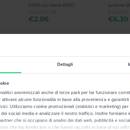
5000 con Serie 6000
su Serie 
a partire da
a partire
€2.86
€6.30
Dettagli
ookie
nalitici anonimizzati anche di terze parti per far funzionare corret
r attivare alcune funzionalità in base alla provenienza e garantirti
rvizi. Utilizziamo cookie promozionali (statistici e marketing) per
i dei social media e analizzare il nostro traffico. Inoltre forniamo
20%
ri partner che si occupano di analisi dei dati web, pubblicità e soci
oni che hai fornito loro o che hanno raccolto in base al tuo utilizz