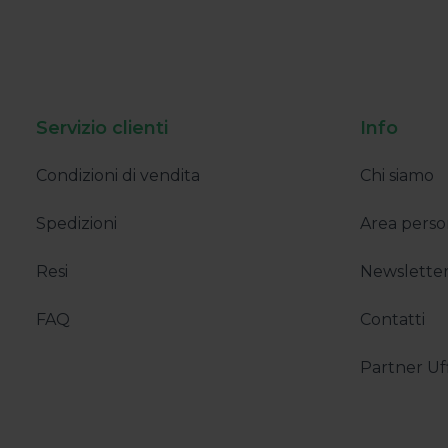
Servizio clienti
Info
Condizioni di vendita
Chi siamo
24/10/2022
19/12/
3M Prodotti per la
Chi
Sicurezza sul Lavoro |
Spedizioni
Area perso
Spedizione Omaggio!
News
Resi
Newslette
Newsletter del 24/10/2022
FAQ
Contatti
Partner Uff