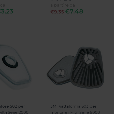
 da
a partire da
3.23
€7.48
€9.35
tore 502 per
3M Piattaforma 603 per
ltri Serie 2000
montare i Filtri Serie 5000