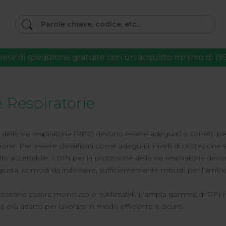
pese di spedizione gratuite con un acquisto minimo di 19
e Respiratorie
 delle vie respiratorie (RPE) devono essere adeguati e corretti per l
tezione. Per essere classificati come adeguati, i livelli di protezion
lo accettabile. I DPI per la protezione delle vie respiratorie devon
usta, comodi da indossare, sufficientemente robusti per l'ambiente
 possono essere monouso o riutilizzabili. L'ampia gamma di DPI respi
 più adatto per lavorare in modo efficiente e sicuro.