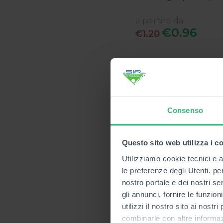
a partire da
€0.96
€1.20
Consenso
Questo sito web utilizza i c
Utilizziamo cookie tecnici e a
le preferenze degli Utenti. pe
nostro portale e dei nostri se
gli annunci, fornire le funzion
-
utilizzi il nostro sito ai nost
combinarle con altre informazi