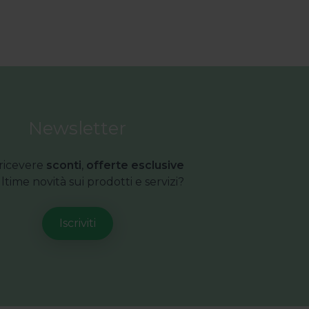
Newsletter
ricevere
sconti
,
offerte esclusive
ultime novità sui prodotti e servizi?