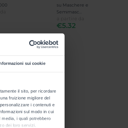
6000
su Maschere e
 da
Semimasc...
a partire da
€5.32
Informazioni sui cookie
tamente il sito, per ricordare
 una fruizione migliore del
 personalizzare i contenuti e
 informazioni sul modo in cui
al media, i quali potrebbero
o dei loro servizi.