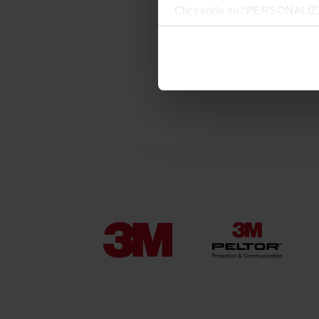
3M Filtri Serie 2000 co
Cliccando su “PERSONALIZZA“ 
aggancio diretto
che sono necessari per il fu
cookie. Chiudendo questo bann
a partire da
informazioni complete ti invi
€4.70
€5.87