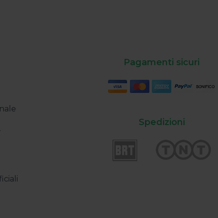
Pagamenti sicuri
2022
03/11/2022
usura Natalizia 2022
3M Assorbitori In
scopri la gamma
nale
promozione | Sp
letter del 19/12/2022
Spedizioni
Omaggio!
r
Newsletter del 03/11/2
iciali