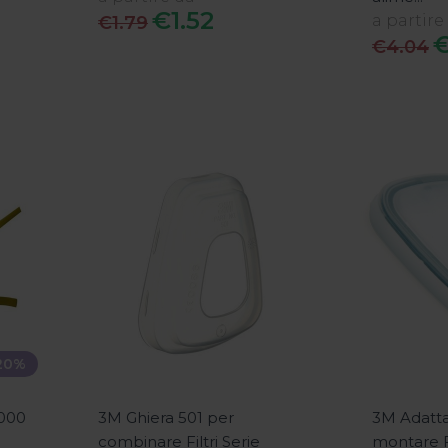
€1.52
a partire
€1.79
€
€4.04
20%
8000
3M Ghiera 501 per
3M Adatta
combinare Filtri Serie
montare Fi