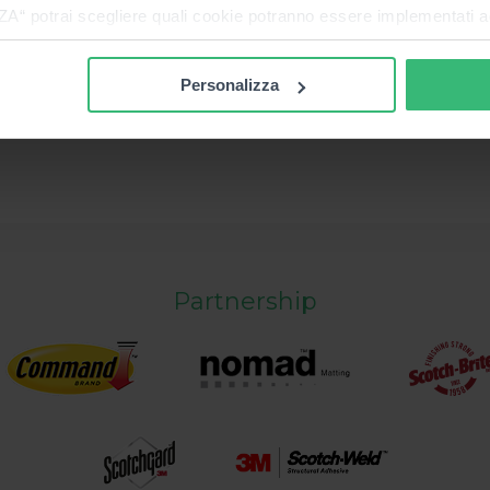
n
potrai scegliere quali cookie potranno essere implementati ad 
nzionamento del sito. Cliccando su “ACCETTA TUTTI” invece accet
er verranno installati i soli cookie necessari al funzionamento de
Personalizza
tiamo a consultare le "Informazioni sui Cookie" qui sopra.
Partnership