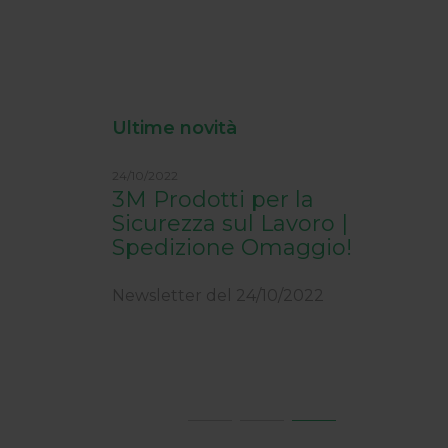
Ultime novità
24/10/2022
19/12/
dustriali,
3M Prodotti per la
Chi
 in
Sicurezza sul Lavoro |
edizione
Spedizione Omaggio!
News
Newsletter del 24/10/2022
022